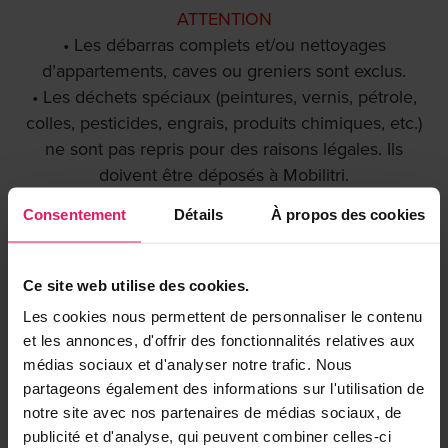
ATTENTION
• Les débarras complets et/ou nettoyages
d’appartements, caves ou greniers sont exclus.
• Les déchets spéciaux (peintures, vernis, pétrole,
colles, pesticides, engrais, produits chimiques, etc.)
ne sont pas repris pour des raisons légales. Ils
doivent être déposés à Mobilitri.
• Ce service est réservé aux citoyens. Les
Consentement
Détails
À propos des cookies
entreprises peuvent néanmoins nous contacter par
téléphone ou mail (voir ci-dessous) afin de recevoir
une offre.
Ce site web utilise des cookies.
Les cookies nous permettent de personnaliser le contenu
Le volume est important? Vous souhaitez de l'aide ?
et les annonces, d'offrir des fonctionnalités relatives aux
N'hésitez pas à nous contacter à l'adresse
médias sociaux et d'analyser notre trafic. Nous
info@mobilitri.ch
.
partageons également des informations sur l'utilisation de
notre site avec nos partenaires de médias sociaux, de
publicité et d'analyse, qui peuvent combiner celles-ci