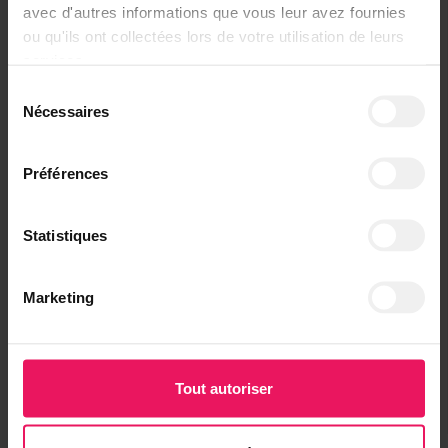
Août 2026
avec d'autres informations que vous leur avez fournies
ou qu'ils ont collectées lors de votre utilisation de leurs
services.
Lun.
Mar.
Mer.
Jeu.
Ven.
Sam.
Dim.
Sélection
Nécessaires
du
1
2
consentement
Préférences
3
4
5
6
7
8
9
10
11
12
13
14
15
16
Statistiques
17
18
19
20
21
22
23
Marketing
24
25
26
27
28
29
30
Tout autoriser
31