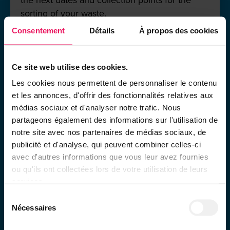
the next dates and collection points for the
sorting of your waste.
Consentement
Détails
À propos des cookies
See the planning
Ce site web utilise des cookies.
Les cookies nous permettent de personnaliser le contenu
et les annonces, d'offrir des fonctionnalités relatives aux
médias sociaux et d'analyser notre trafic. Nous
partageons également des informations sur l'utilisation de
notre site avec nos partenaires de médias sociaux, de
publicité et d'analyse, qui peuvent combiner celles-ci
avec d'autres informations que vous leur avez fournies
ou qu'ils ont collectées lors de votre utilisation de leurs
12th Aug to 14th Aug
12th Aug to 14th Aug
services.
Sélection
Nécessaires
du
consentement