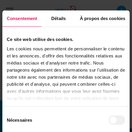
Skip to main content
Consentement
Détails
À propos des cookies
Ce site web utilise des cookies.
Les cookies nous permettent de personnaliser le contenu
et les annonces, d'offrir des fonctionnalités relatives aux
médias sociaux et d'analyser notre trafic. Nous
partageons également des informations sur l'utilisation de
notre site avec nos partenaires de médias sociaux, de
publicité et d'analyse, qui peuvent combiner celles-ci
avec d'autres informations que vous leur avez fournies
ou qu'ils ont collectées lors de votre utilisation de leurs
services.
Sélection
Nécessaires
du
consentement